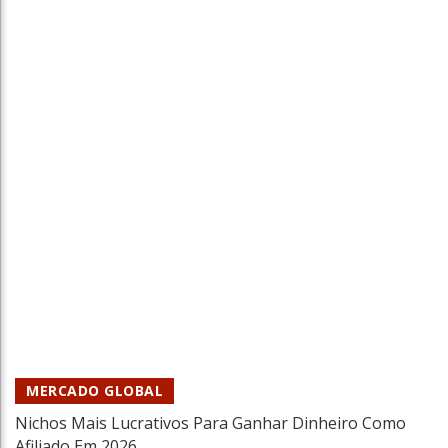
Como Os Games Podem Impulsionar A
Inclusão Social?
Tiago Xisto
18 Jul 2022
MERCADO GLOBAL
Nichos Mais Lucrativos Para Ganhar Dinheiro Como
Afiliado Em 2026