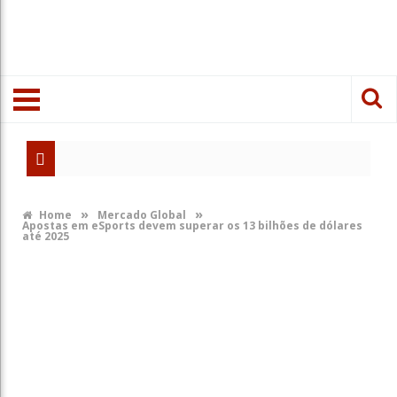
Intel Extre
gamescom la
»
»
Home
Mercado Global
Apostas em eSports devem superar os 13 bilhões de dólares
A Lei Felca
até 2025