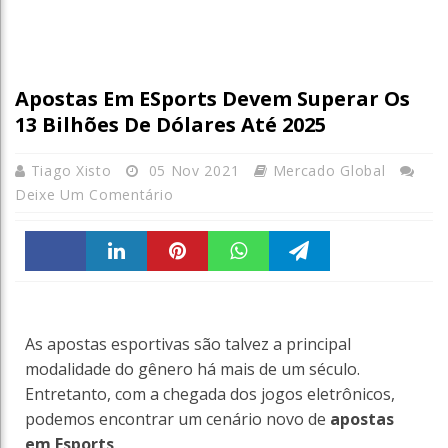
Apostas Em ESports Devem Superar Os
13 Bilhões De Dólares Até 2025
Tiago Xisto
05 Nov 2021
Mercado Global
Deixe Um Comentário
Faceboo
linkedin
Pintere
WhatsA
Telegra
k
st
ppt
m
As apostas esportivas são talvez a principal
modalidade do gênero há mais de um século.
Entretanto, com a chegada dos jogos eletrônicos,
podemos encontrar um cenário novo de
apostas
em Esports
.