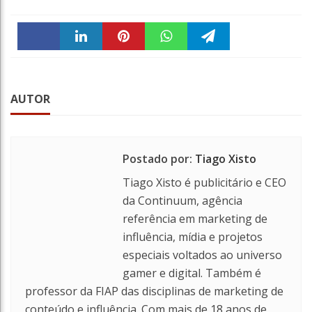
Faceboo
linkedin
Pintere
WhatsA
Telegra
k
st
ppt
m
AUTOR
Postado por:
Tiago Xisto
Tiago Xisto é publicitário e CEO
da Continuum, agência
referência em marketing de
influência, mídia e projetos
especiais voltados ao universo
gamer e digital. Também é
professor da FIAP das disciplinas de marketing de
conteúdo e influência. Com mais de 18 anos de