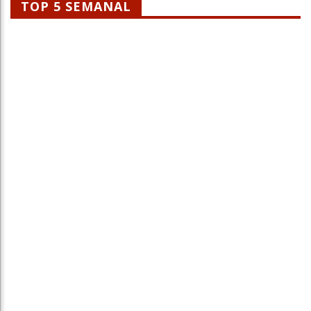
TOP 5 SEMANAL
As Dores E Alegrias De Quem Cria
Tiago Xisto
24 Set 2022