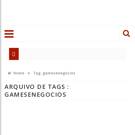
Intel Ext
gamescom 
»
Home
Tag:
gamesenegocios
A Lei Fel
ARQUIVO DE TAGS :
GAMESENEGOCIOS