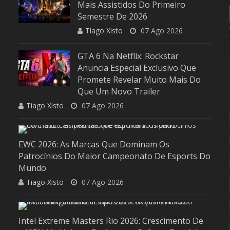
Mais Assistidos Do Primeiro
ça Na
A NOVA PARCERIA DA RIOT GAMES
Semestre De 2026
m
BRASIL COM O CENÁRIO
Tiago Xisto
07 Ago 2026
usivas
UNIVERSITÁRIO
GTA 6 Na Netflix: Rockstar
Anuncia Especial Exclusivo Que
Promete Revelar Muito Mais Do
Que Um Novo Trailer
Tiago Xisto
07 Ago 2026
EWC 2026: As Marcas Que Dominam Os
Patrocínios Do Maior Campeonato De Esports Do
Mundo
Tiago Xisto
07 Ago 2026
Intel Extreme Masters Rio 2026: Crescimento De