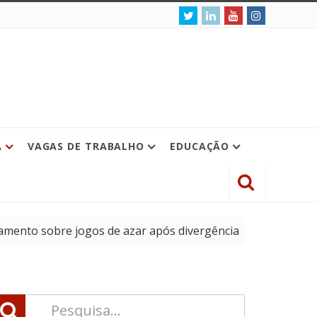
A
VAGAS DE TRABALHO
EDUCAÇÃO
e jogos de azar após divergência entre Flávio Dino e Luiz 
ça na gamescom latam 2026 com eLibertadores e novidades