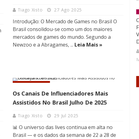
Tiago Xisto
27 Ago 2025
Introdução: O Mercado de Games no Brasil O
F
Brasil consolidou-se como um dos maiores
m
V
mercados de games do mundo. Segundo a
D
Newzoo e a Abragames, ...
Leia Mais »
M
INFLUÊNCIA
a
Os Canais De Influenciadores Mais
Assistidos No Brasil Julho De 2025
Tiago Xisto
29 Jul 2025
📊 O universo das lives continua em alta no
o
Brasil — e os dados da semana de 22 a 28 de