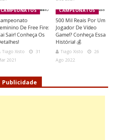
CAMPEONATOS
CAMPEONATOS
Campeonato
500 Mil Reais Por Um
eminino De Free Fire:
Jogador De Vídeo
ai Sair! Conheça Os
Game!? Conheça Essa
etalhes!
História! 💰
Tiago Xisto
31
Tiago Xisto
26
ar 2021
Ago 2022
Publicidade