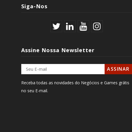
EA SPORTS FC Anuncia Presen
Siga-Nos
Ao Esporte! 🌎
Gamescom Latam 2026 Co
ELibertadores E Novidades Excl
Assine Nossa Newsletter
Receba todas as novidades do Negócios e Games grátis
no seu E-mail.