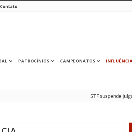
Contato
BAL
PATROCÍNIOS
CAMPEONATOS
INFLUÊNCI
STF suspende julgamento sobr
EA SPORTS FC anuncia presen
NCIA