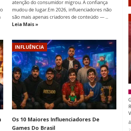
atenção do consumidor migrou. A confiança
mo
mudou de lugar.Em 2026, influenciadores não
a
são mais apenas criadores de conteúdo — ...
Leia Mais »
INFLUÊNCIA
G
R
V
m
Os 10 Maiores Influenciadores De
Games Do Brasil
2