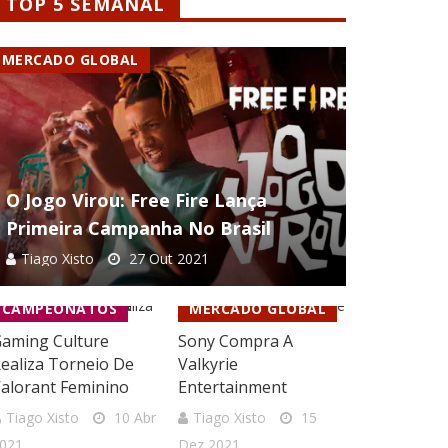
TOP 5 SEMANAL
MERCADO GLOBAL
O Jogo Virou: Free Fire Lança
Primeira Campanha No Brasil
Tiago Xisto
27 Out 2021
CAMPEONATOS
MERCADO GLOBAL
aming Culture
Sony Compra A
ealiza Torneio De
Valkyrie
alorant Feminino
Entertainment
Tiago Xisto
10 Abr
Tiago Xisto
15
021
Dez 2021