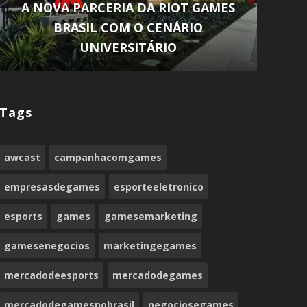
CBLOL 2024 – RIOT ANUNCIA
PATROCINADORES OFICIAIS PARA
Des
SEGUNDO SPLIT
Tags
awcast
campanhacomgames
empresasdegames
esporteeletronico
esports
games
gamesemarketing
gamesenegocios
marketingegames
mercadodeesports
mercadodegames
mercadodegamesnobrasil
negociosegames