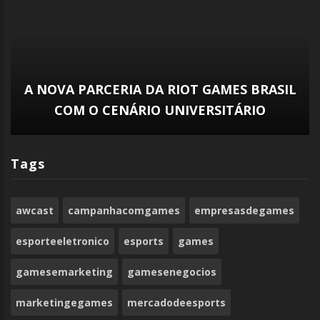
CBLOL 2024 – RIOT ANUNCIA
PATROCINADORES OFICIAIS PARA SEGUNDO
SPLIT
Tags
awcast
campanhacomgames
empresasdegames
esporteeletronico
esports
games
gamesemarketing
gamesenegocios
marketingegames
mercadodeesports