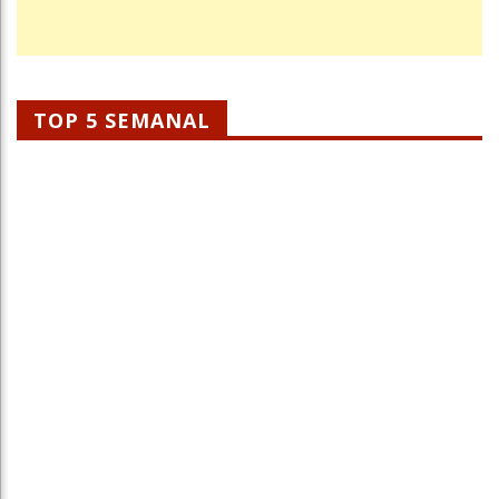
TOP 5 SEMANAL
Entenda Todo O Impacto E A Influência
Dos Jogos Na Bolsa De Valores
Tiago Xisto
02 Dez 2021