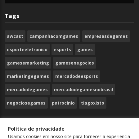
Tags
awcast
campanhacomgames
empresasdegames
esporteeletronico
esports
games
gamesemarketing
gamesenegocios
marketingegames
mercadodeesports
mercadodegames
mercadodegamesnobrasil
negociosegames
patrocinio
tiagoxisto
© Copyright 2025, Todos os direitos reservados
Política de privacidade
Usamos cookies em nosso site para fornecer a experiência