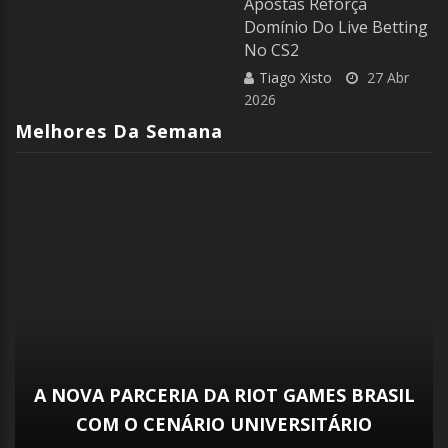
Apostas Reforça
Domínio Do Live Betting
No CS2
Tiago Xisto
27 Abr
2026
Melhores Da Semana
CBLOL 2024 
A DA RIOT GAMES BRASIL
PATROCINADORES OF
RIO UNIVERSITÁRIO
S