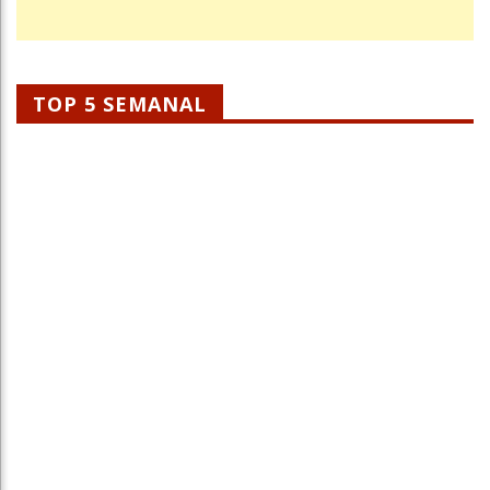
TOP 5 SEMANAL
Como Ganhar Dinheiro Com O Celular Em
2026
Tiago Xisto
17 Jan 2026