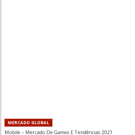
Copa Nobru: Maior Campeonato
Independente De Free Fire Chegou!
Tiago Xisto
13 Abr 2021
MERCADO GLOBAL
Mobile – Mercado De Games E Tendências 2021