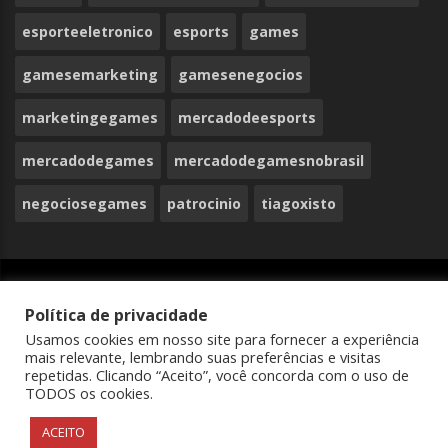
esporteeletronico
esports
games
gamesemarketing
gamesenegocios
marketingegames
mercadodeesports
mercadodegames
mercadodegamesnobrasil
negociosegames
patrocinio
tiagoxisto
© Copyright 2025, Todos os direitos reservados
Política de privacidade
Negócios e Games
Usamos cookies em nosso site para fornecer a experiência
mais relevante, lembrando suas preferências e visitas
casibom giriş
casibom
casibom güncel giriş
casibom giriş
casibom
ca
repetidas. Clicando “Aceito”, você concorda com o uso de
TODOS os cookies.
ACEITO