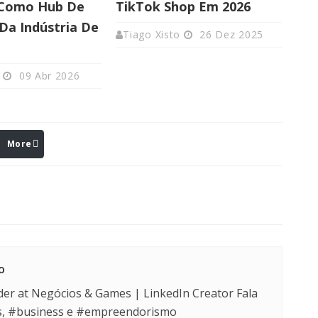
 Como Hub De
TikTok Shop Em 2026
Da Indústria De
Tiago Xisto
26 Dez 2025
09 Abr 2026
More
o
der at Negócios & Games | LinkedIn Creator Fala
s, #business e #empreendorismo