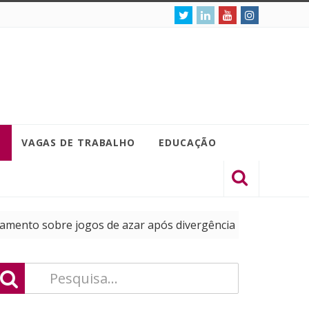
VAGAS DE TRABALHO
EDUCAÇÃO
obre jogos de azar após divergência entre Flávio Dino e Lu
sença na gamescom latam 2026 com eLibertadores e novida