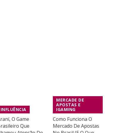
Qual O Futuro Do Trabalho? 🔮
Tiago Xisto
03 Out 2022
MERCADE DE
APOSTAS E
INFLUÊNCIA
IGAMING
raní, O Game
Como Funciona O
rasileiro Que
Mercado De Apostas
hamou Atenção Do
No Brasil (e O Que