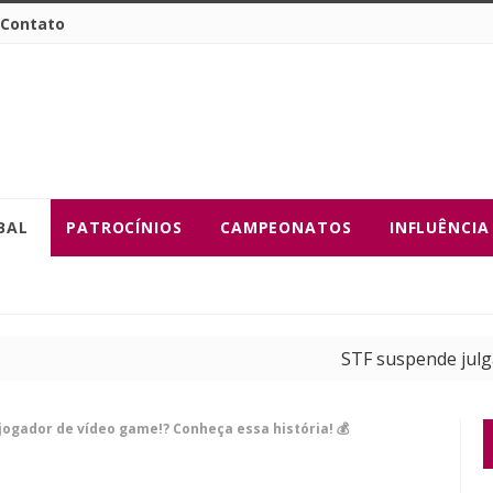
Contato
BAL
PATROCÍNIOS
CAMPEONATOS
INFLUÊNCIA
STF suspende julgamento s
EA SPORTS FC anuncia pre
 jogador de vídeo game!? Conheça essa história! 💰