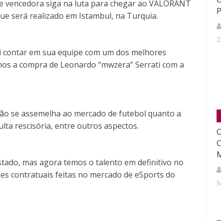
ipe vencedora siga na luta para chegar ao VALORANT
P
e será realizado em Istambul, na Turquia.
2
ai contar em sua equipe com um dos melhores
amos a compra de Leonardo “mwzera” Serrati com a
ação se assemelha ao mercado de futebol quanto a
ta rescisória, entre outros aspectos.
O
C
ado, mas agora temos o talento em definitivo no
ões contratuais feitas no mercado de eSports do
M