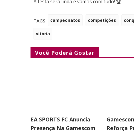
A festa será linda e vamos com tudo! 🏆
campeonatos
competições
conq
TAGS
vitória
Você Poderá Gostar
EA SPORTS FC Anuncia
Gamescom
Presença Na Gamescom
Reforça 