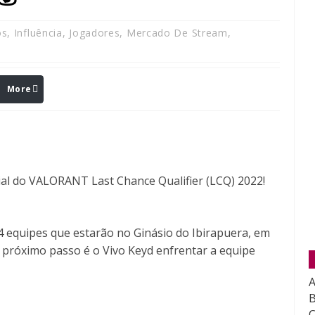
os
,
Influência
,
Jogadores
,
Mercado De Stream
,
More
ial do VALORANT Last Chance Qualifier (LCQ) 2022!
 4 equipes que estarão no Ginásio do Ibirapuera, em
O próximo passo é o Vivo Keyd enfrentar a equipe
A
B
C