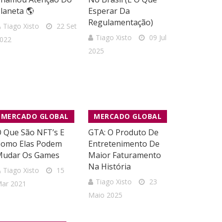
laneta 🌎
Esperar Da
Regulamentação)
Tiago Xisto
22 Set
Tiago Xisto
09 Jul
022
2025
MERCADO GLOBAL
MERCADO GLOBAL
 Que São NFT’s E
GTA: O Produto De
omo Elas Podem
Entretenimento De
Mudar Os Games
Maior Faturamento
Na História
Tiago Xisto
15
Tiago Xisto
23
ar 2021
Maio 2025