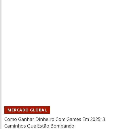
China E As Restrições No Mundo Do ESport
Tiago Xisto
21 Out 2021
MERCADO GLOBAL
Como Ganhar Dinheiro Com Games Em 2025: 3
Caminhos Que Estão Bombando