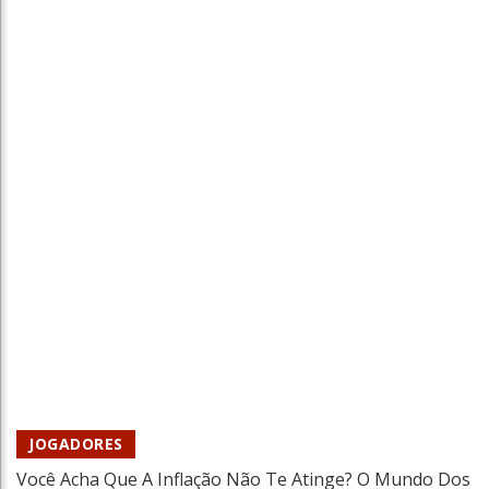
O Perfil Do Jogador Brasileiro Em 2025:
Dados, Tendências E Oportunidades
Tiago Xisto
23 Out 2025
JOGADORES
Você Acha Que A Inflação Não Te Atinge? O Mundo Dos