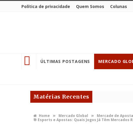
Política de privacidade
Quem Somos
Colunas
ÚLTIMAS POSTAGENS
MERCADO GLO
Matérias Recentes
»
»
Home
Mercado Global
Mercade de Aposta
🎯 Esports e Apostas: Quais Jogos Já Têm Mercados Reg