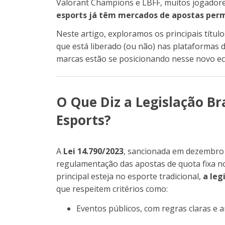
Valorant Champions e LBFF, muitos jogador
esports já têm mercados de apostas perm
Neste artigo, exploramos os principais título
que está liberado (ou não) nas plataformas 
marcas estão se posicionando nesse novo ec
O Que Diz a Legislação Br
Esports?
A
Lei 14.790/2023
, sancionada em dezembro 
regulamentação das apostas de quota fixa no
principal esteja no esporte tradicional,
a leg
que respeitem critérios como:
Eventos públicos, com regras claras e 