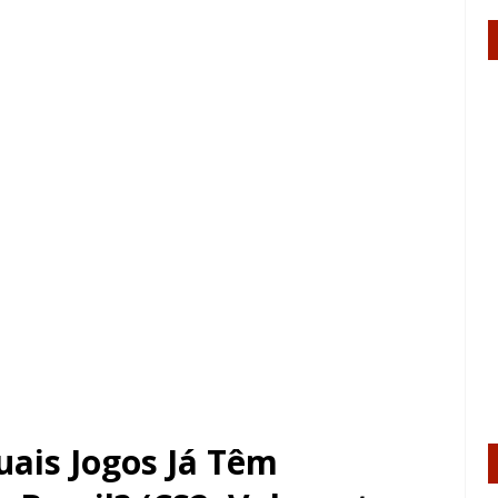
uais Jogos Já Têm