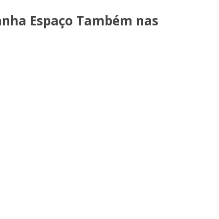
 Ganha Espaço Também nas