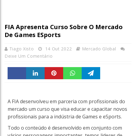
FIA Apresenta Curso Sobre O Mercado
De Games ESports
Tiago Xisto
14 Out 2022
Mercado Global
Deixe Um Comentário
Faceboo
linkedin
Pintere
WhatsA
Telegra
k
st
ppt
m
A FIA desenvolveu em parceria com profissionais do
mercado um curso que visa educar e capacitar novos
profissionais para a indústria de Games e eSports.
Todo o conteúdo é desenvolvido em conjunto com
vários personagens importantes, temos lideres de