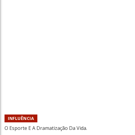
Azar Após Divergência Entre Flávio Dino E
Luiz Fux
Tiago Xisto
07 Ago 2026
INFLUÊNCIA
O Esporte E A Dramatização Da Vida.