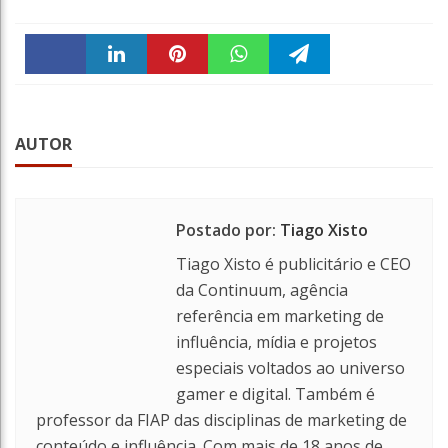
Faceboo
linkedin
Pintere
WhatsA
Telegra
k
st
ppt
m
AUTOR
Postado por:
Tiago Xisto
Tiago Xisto é publicitário e CEO
da Continuum, agência
referência em marketing de
influência, mídia e projetos
especiais voltados ao universo
gamer e digital. Também é
professor da FIAP das disciplinas de marketing de
conteúdo e influência. Com mais de 18 anos de