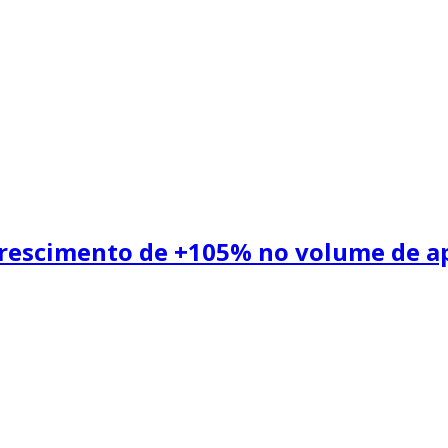
crescimento de +105% no volume de ap