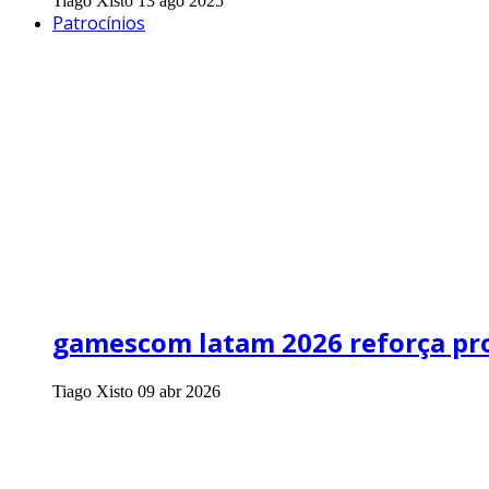
Tiago Xisto
13 ago 2025
Patrocínios
gamescom latam 2026 reforça pro
Tiago Xisto
09 abr 2026