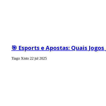
🎯 Esports e Apostas: Quais Jogos
Tiago Xisto
22 jul 2025