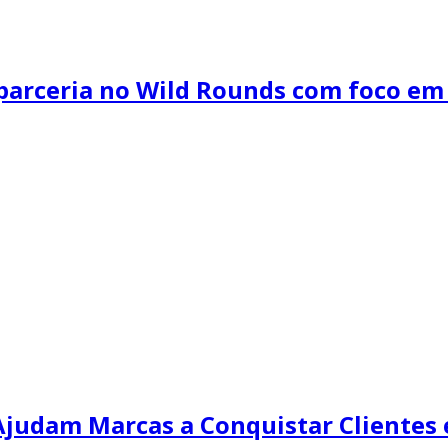
arceria no Wild Rounds com foco em 
judam Marcas a Conquistar Clientes e