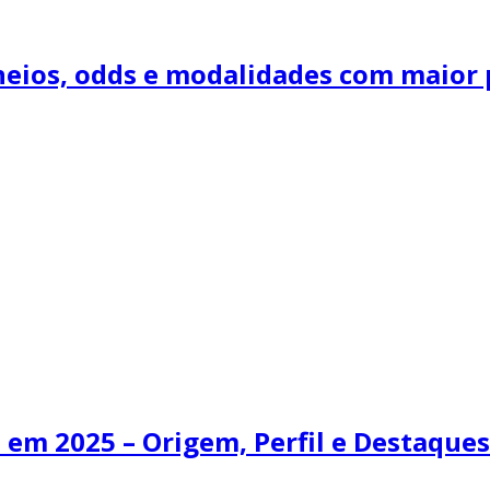
eios, odds e modalidades com maior 
 em 2025 – Origem, Perfil e Destaques