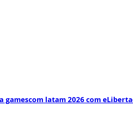
a gamescom latam 2026 com eLibertad