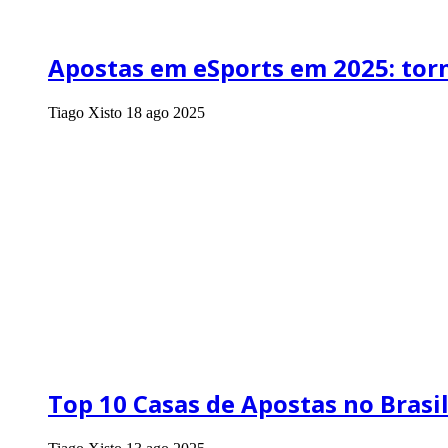
Apostas em eSports em 2025: torn
Tiago Xisto
18 ago 2025
Top 10 Casas de Apostas no Brasil